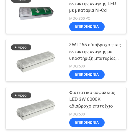
έκτακτης ανάγκης LED
με μπαταρία Ni-Cd
12
MOQ:300 PC
Μόνα εξεταστικά
ΕΠΙΚΟΙΝΩΝΊΑ
φω'τα έκτακτης
3W IP65 αδιάβροχο φως
ανάγκης
έκτακτης ανάγκης με
υποστήριξη μπαταρίας
Ni-CD
MOQ:500
ΕΠΙΚΟΙΝΩΝΊΑ
52
Δίδυμα φω'τα
Φωτιστικό ασφαλείας
LED 3W 6000K
έκτακτης ανάγκης
αδιάβροχο επιτοίχιο
σημείων
MOQ:500
ΕΠΙΚΟΙΝΩΝΊΑ