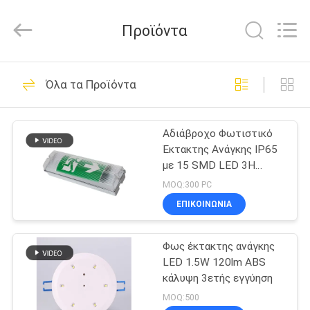
2026
Hangzhou
Dreamy
Προϊόντα
Technology
Co.,Ltd.
All
Rights
Reserved.
ΣΠΊΤΙ
92
Όλα τα Προϊόντα
Αδιάβροχο φως
ΠΡΟΪΌΝΤΑ
έκτακτης ανάγκης
Αδιάβροχο Φωτιστικό
Έκτακτης Ανάγκης IP65
ΠΕΡΊΠΟΥ
με 15 SMD LED 3H
ΕΜΕΊΣ
Διάρκεια
MOQ:300 PC
ΕΠΙΚΟΙΝΩΝΊΑ
73
ΓΎΡΟΣ
Επανακαταλογηστέο
Φως έκτακτης ανάγκης
ΕΡΓΟΣΤΑΣΊΩΝ
LED 1.5W 120lm ABS
φως έκτακτης
κάλυψη 3ετής εγγύηση
ΠΟΙΟΤΙΚΌΣ
MOQ:500
ανάγκης