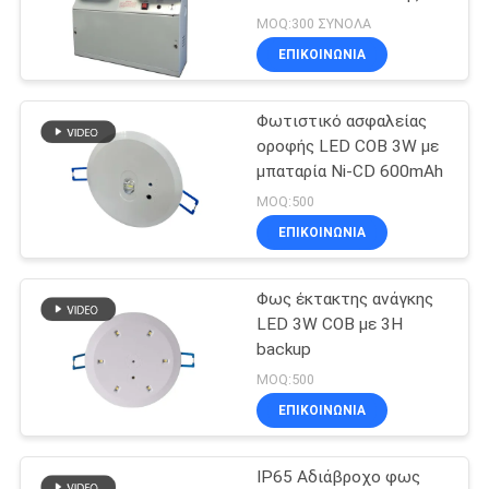
Ανάγκης με Ατσάλινο
ΠΟΛΙΤΙΚΉ
MOQ:300 ΣΥΝΟΛΑ
Κάλυμμα και Διαχύτη PC
ΕΠΙΚΟΙΝΩΝΊΑ
ΜΥΣΤΙΚΌΤΗΤΑΣ
46
Φως ανώτατης
Φωτιστικό ασφαλείας
οροφής LED COB 3W με
έκτακτης ανάγκης
μπαταρία Ni-CD 600mAh
MOQ:500
ΕΠΙΚΟΙΝΩΝΊΑ
Φως έκτακτης ανάγκης
20
LED 3W COB με 3H
Έκτακτη ανάγκη
backup
MOQ:500
Downlight
ΕΠΙΚΟΙΝΩΝΊΑ
οδηγήσεων
IP65 Αδιάβροχο φως