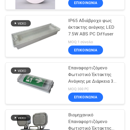
ΈΛΕΓΧΟΣ
ΕΠΙΚΟΙΝΩΝΊΑ
IP65 Αδιάβροχο φως
ΜΑΣ
36
έκτακτης ανάγκης LED
ΕΛΆΤΕ
7.5W ABS PC Diffuser
Τοποθετημένο φως
ΣΕ
MOQ:1 σύνολο
έκτακτης ανάγκης
ΕΠΑΦΉ
ΕΠΙΚΟΙΝΩΝΊΑ
ΜΕ
Επαναφορτιζόμενο
Φωτιστικό Έκτακτης
ΖΗΤΉΣΤΕ
Ανάγκης με Διάρκεια 3
59
Ωρών, Βαθμός
ΈΝΑ
MOQ:300 PC
Προστασίας IP65
οδηγημένα φω'τα
ΕΠΙΚΟΙΝΩΝΊΑ
ΑΠΌΣΠΑΣΜΑ
έκτακτης ανάγκης
Βιομηχανικό
SITEMAP
Επαναφορτιζόμενο
Φωτιστικό Έκτακτης