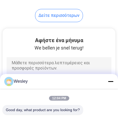
38
Δείτε περισσότερων
οδηγημένα σημάδια
εξόδων
Αφήστε ένα μήνυμα
We bellen je snel terug!
34
Πλαισιωμένα
Wesley
διπλάσιο σημάδια
εξόδων
12:04 PM
Good day, what product are you looking for?