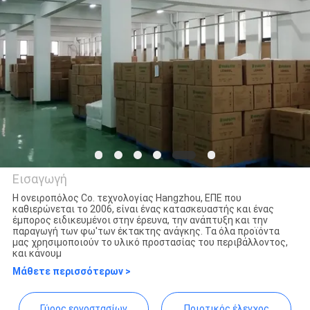
ΈΛΕΓΧΟΣ
ΜΑΣ
ΕΛΆΤΕ
ΣΕ
ΕΠΑΦΉ
ΜΕ
Εισαγωγή
ΖΗΤΉΣΤΕ
Η ονειροπόλος Co. τεχνολογίας Hangzhou, ΕΠΕ που
καθιερώνεται το 2006, είναι ένας κατασκευαστής και ένας
ΈΝΑ
Hangzhou Dreamy Technology
έμπορος ειδικευμένοι στην έρευνα, την ανάπτυξη και την
παραγωγή των φω'των έκτακτης ανάγκης. Τα όλα προϊόντα
ΑΠΌΣΠΑΣΜΑ
Co.,Ltd
μας χρησιμοποιούν το υλικό προστασίας του περιβάλλοντος,
και κάνουμ
Μάθετε περισσότερων >
SITEMAP
Γύρος εργοστασίων
Ποιοτικός έλεγχος