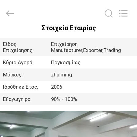
2026
Hangzhou
Dreamy
Technology
Co.,Ltd.
All
Rights
Στοιχεία Εταιρίας
Reserved.
ΣΠΊΤΙ
Είδος
Επιχείρηση
ΠΡΟΪΌΝΤΑ
Επιχείρησης:
Manufacturer,Exporter,Trading
Κύρια Αγορά:
Παγκοσμίως
ΠΕΡΊΠΟΥ
Μάρκες:
zhuiming
ΕΜΕΊΣ
Ιδρύθηκε Έτος:
2006
Εξαγωγή pc:
90% - 100%
ΓΎΡΟΣ
ΕΡΓΟΣΤΑΣΊΩΝ
ΠΟΙΟΤΙΚΌΣ