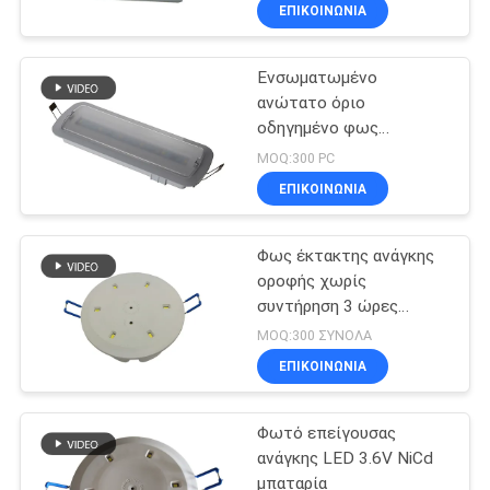
ενσωματώνεται για τις
ΈΛΕΓΧΟΣ
ΕΠΙΚΟΙΝΩΝΊΑ
λεωφόρους αγορών/
κτίριο γραφείων
Ενσωματωμένο
ΜΑΣ
ανώτατο όριο
ΕΛΆΤΕ
οδηγημένο φως
ΣΕ
έκτακτης ανάγκης με έτη
MOQ:300 PC
εξουσιοδότησης
ΕΠΑΦΉ
ΕΠΙΚΟΙΝΩΝΊΑ
μπαταριών εφεδρικά 3
ΜΕ
Φως έκτακτης ανάγκης
οροφής χωρίς
ΖΗΤΉΣΤΕ
συντήρηση 3 ώρες
Διάρκεια IP20
ΈΝΑ
MOQ:300 ΣΥΝΟΛΑ
ΕΠΙΚΟΙΝΩΝΊΑ
ΑΠΌΣΠΑΣΜΑ
Φωτό επείγουσας
SITEMAP
ανάγκης LED 3.6V NiCd
μπαταρία