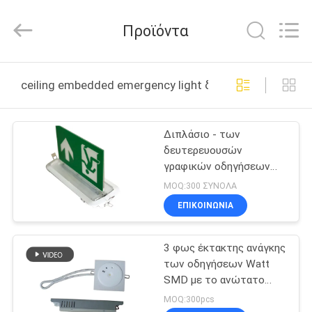
2026
Hangzhou
Dreamy
Προϊόντα
Technology
Co.,Ltd.
All
Rights
Reserved.
ΣΠΊΤΙ
ceiling embedded emergency light διαδικτυακή κατασ
ΠΡΟΪΌΝΤΑ
Διπλάσιο - των
δευτερευουσών
ΠΕΡΊΠΟΥ
γραφικών οδηγήσεων
ΕΜΕΊΣ
αργιλίου εξόδων
MOQ:300 ΣΥΝΟΛΑ
τρέχοντας άτομο
ΕΠΙΚΟΙΝΩΝΊΑ
έκτακτης ανάγκης
ΓΎΡΟΣ
σημαδιών
ενσωματωμένο
3 φως έκτακτης ανάγκης
ΕΡΓΟΣΤΑΣΊΩΝ
ανώτατο όριο
των οδηγήσεων Watt
SMD με το ανώτατο
ΠΟΙΟΤΙΚΌΣ
όριο που
MOQ:300pcs