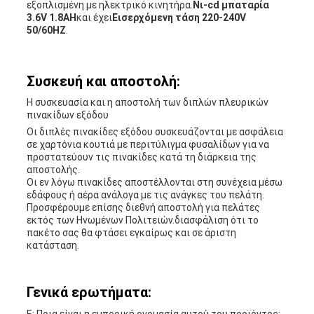
εξοπλισμένη με ηλεκτρικό κινητήρα.
Νι-cd μπαταρία
3.6V 1.8AH
και έχει
Εισερχόμενη τάση 220-240V
50/60HZ
.
Συσκευή και αποστολή:
Η συσκευασία και η αποστολή των διπλών πλευρικών
πινακίδων εξόδου
Οι διπλές πινακίδες εξόδου συσκευάζονται με ασφάλεια
σε χαρτόνια κουτιά με περιτύλιγμα φυσαλίδων για να
προστατεύουν τις πινακίδες κατά τη διάρκεια της
αποστολής.
Οι εν λόγω πινακίδες αποστέλλονται στη συνέχεια μέσω
εδάφους ή αέρα ανάλογα με τις ανάγκες του πελάτη.
Προσφέρουμε επίσης διεθνή αποστολή για πελάτες
εκτός των Ηνωμένων Πολιτειών.διασφάλιση ότι το
πακέτο σας θα φτάσει εγκαίρως και σε άριστη
κατάσταση.
Γενικά ερωτήματα: