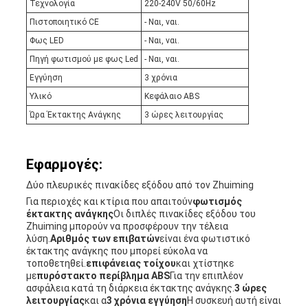
Τεχνολογία
220-240V 50/60Hz
Πιστοποιητικό CE
- Ναι, ναι.
Φως LED
- Ναι, ναι.
Πηγή φωτισμού με φως Led
- Ναι, ναι.
Εγγύηση
3 χρόνια
Υλικό
Κεφάλαιο ABS
Ώρα Έκτακτης Ανάγκης
3 ώρες λειτουργίας
Εφαρμογές:
Δύο πλευρικές πινακίδες εξόδου από τον Zhuiming
Για περιοχές και κτίρια που απαιτούν
φωτισμός
έκτακτης ανάγκης
Οι διπλές πινακίδες εξόδου του
Zhuiming μπορούν να προσφέρουν την τέλεια
λύση.
Αριθμός των επιβατών
είναι ένα φωτιστικό
έκτακτης ανάγκης που μπορεί εύκολα να
τοποθετηθεί.
επιφάνειας τοίχου
και χτίστηκε
με
πυρόστακτο περίβλημα ABS
Για την επιπλέον
ασφάλεια κατά τη διάρκεια έκτακτης ανάγκης.
3 ώρες
λειτουργίας
και α
3 χρόνια εγγύηση
Η συσκευή αυτή είναι