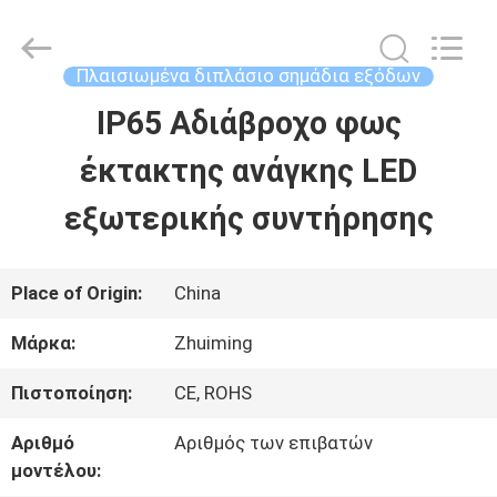
2026
Hangzhou
Dreamy
Technology
Πλαισιωμένα διπλάσιο σημάδια εξόδων
Co.,Ltd.
All
IP65 Αδιάβροχο φως
ΣΠΊΤΙ
Rights
Reserved.
έκτακτης ανάγκης LED
ΠΡΟΪΌΝΤΑ
εξωτερικής συντήρησης
ΠΕΡΊΠΟΥ
Place of Origin:
China
ΕΜΕΊΣ
Μάρκα:
Zhuiming
Πιστοποίηση:
CE, ROHS
ΓΎΡΟΣ
Αριθμό
Αριθμός των επιβατών
ΕΡΓΟΣΤΑΣΊΩΝ
μοντέλου: