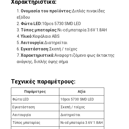
Χαρακτηριστικά:
Ονομασία του προϊόντος:
Διπλές πινακίδες
εξόδου
Φώτα LED:
10pcs 5730 SMD LED
Τύπος μπαταρίας:
Νι-cd μπαταρία 3.6V 1.8AH
Υλικό:
Κεφάλαιο ABS
Λειτουργία:
Διατηρείται
Εγκατάσταση:
Σκεπή / τοίχος
Χαρακτηριστικά:
Αναφορτιζόμενο φως έκτακτης
ανάγκης, διπλής όψης σήμα
Τεχνικές παραμέτρους:
Παράμετρος
Αξία
Φώτα LED
10pcs 5730 SMD LED
Εγκατάσταση
Σκεπή / τοίχος
Λειτουργία
Διατηρείται
Τύπος μπαταρίας
Νι-cd μπαταρία 3.6V 1.8AH