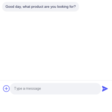
επαναφορτιζόμενη μπαταρία ιόντων λιθίου με εφεδρική
Good day, what product are you looking for?
κάλυψη 3 ωρών και επιτοίχια τοποθέτηση
Λαϊκή κατηγορία
Όλα
Αδιάβροχο Φως 
Επανακαταλογηστέο 
Έκτακτης Ανάγκης
Φως Έκτακτης 
Ανάγκης
Τοποθετημένο Φως 
Οδηγημένα Φω'τα 
Έκτακτης Ανάγκης
Έκτακτης Ανάγκης
Φως Ανώτατης 
Έκτακτη Ανάγκη 
Έκτακτης Ανάγκης
Downlight 
Οδηγήσεων
Μόνα Εξεταστικά 
Δίδυμα Φω'τα 
Αίτηση κράτησης
Φω'τα Έκτακτης 
Έκτακτης Ανάγκης 
Ανάγκης
Σημείων