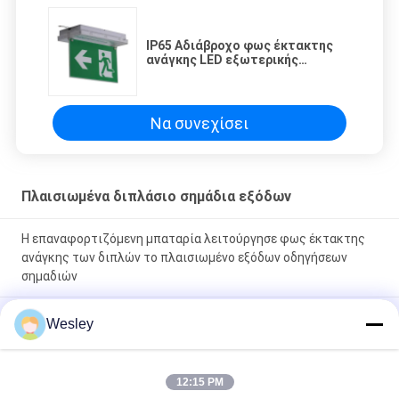
IP65 Αδιάβροχο φως έκτακτης
ανάγκης LED εξωτερικής
συντήρησης
Να συνεχίσει
Πλαισιωμένα διπλάσιο σημάδια εξόδων
Η επαναφορτιζόμενη μπαταρία λειτούργησε φως έκτακτης
ανάγκης των διπλών το πλαισιωμένο εξόδων οδηγήσεων
σημαδιών
110V / 220V η διπλή πλαισιωμένη έξοδος υπογράφει το μόνο
Wesley
εξεταστικό τρέχοντας φως έκτακτης ανάγκης ατόμων που
διατηρείται
12:15 PM
Πινακίδα εξόδου έκτακτης ανάγκης LED με