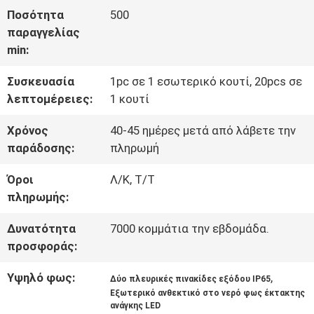
Ποσότητα
500
ΠΟΙΟΤΙΚΌΣ
παραγγελίας
min:
ΈΛΕΓΧΟΣ
Συσκευασία
1pc σε 1 εσωτερικό κουτί, 20pcs σε
λεπτομέρειες:
1 κουτί
ΜΑΣ
Χρόνος
40-45 ημέρες μετά από λάβετε την
ΕΛΆΤΕ
παράδοσης:
πληρωμή
ΣΕ
Όροι
Λ/Κ, Τ/Τ
ΕΠΑΦΉ
πληρωμής:
ΜΕ
Δυνατότητα
7000 κομμάτια την εβδομάδα.
προσφοράς:
ΖΗΤΉΣΤΕ
Υψηλό φως:
,
Δύο πλευρικές πινακίδες εξόδου IP65
Εξωτερικό ανθεκτικό στο νερό φως έκτακτης
ΈΝΑ
ανάγκης LED