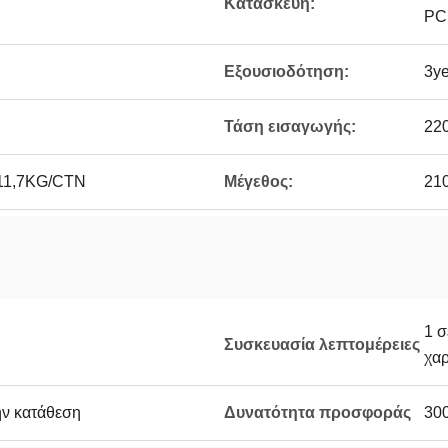
Κατασκευή:
PC
Εξουσιοδότηση:
3ye
Τάση εισαγωγής:
22
11,7KG/CTN
Μέγεθος:
21
1 σ
Συσκευασία λεπτομέρειες
χαρ
ην κατάθεση
Δυνατότητα προσφοράς
30