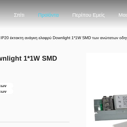
Σπίτι
Προϊόντα
Περίπου Εμείς
Μας
IP20 έκτακτη ανάγκη ελαφρύ Downlight 1*1W SMD των ανώτατων οδ
wnlight 1*1W SMD
εων
εων