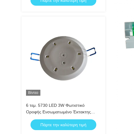
Πάρτε την καλύτερη τιμή
ανάγκης με ενσωματωμένη
εγκατάσταση
Βίντεο
6 τεμ. 5730 LED 3W Φωτιστικό
Οροφής Ενσωματωμένο Έκτακτης
Ανάγκης IP20
Πάρτε την καλύτερη τιμή