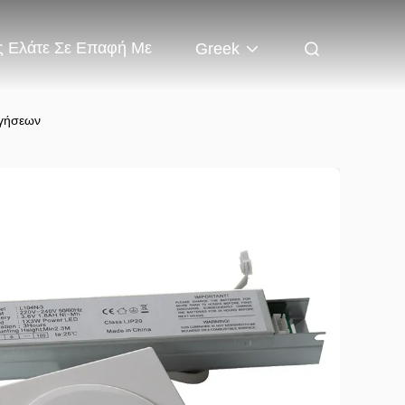
 Ελάτε Σε Επαφή Με
Greek
ηγήσεων