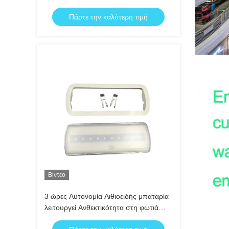
ωρών και λειτουργία μη συντηρούμενη
Πάρτε την καλύτερη τιμή
Βίντεο
3 ώρες Αυτονομία Λιθιοειδής μπαταρία
λειτουργεί Ανθεκτικότητα στη φωτιά
ABS Οροφή φωτισμός έκτακτης