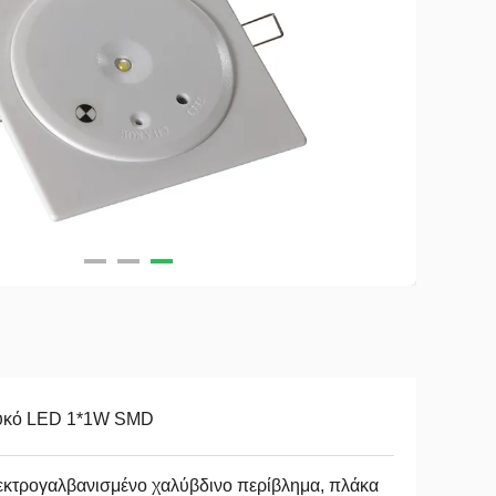
υκό LED 1*1W SMD
κτρογαλβανισμένο χαλύβδινο περίβλημα, πλάκα