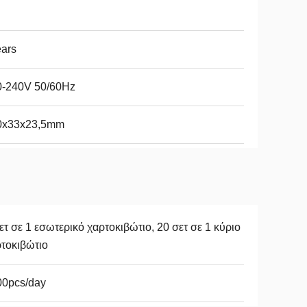
ars
0-240V 50/60Hz
0x33x23,5mm
ετ σε 1 εσωτερικό χαρτοκιβώτιο, 20 σετ σε 1 κύριο
τοκιβώτιο
00pcs/day