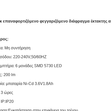
γκ επαναφορτιζόμενο φεγγαριζόμενο διάφραγμα έκτακτης α
ρος:
ία: Μη συντήρηση
ισόδου: 220-240V,50/60HZ
αμπτήρα: 6 μονάδες SMD 5730 LED
: 200 lm
ία: μπαταρία Ni-Cd 3.6V1.8Ah
: 3 ώρες
IP:IP20
αση:Εγκατάσταση στην επιφάνεια του τοίχου