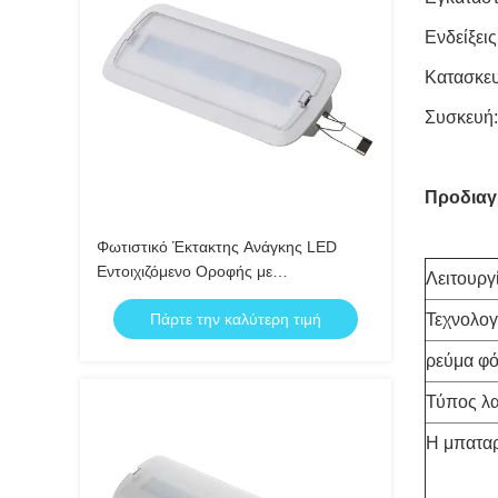
Ενδείξει
Κατασκευ
Συσκευή:
Προδιαγ
Φωτιστικό Έκτακτης Ανάγκης LED
Εντοιχιζόμενο Οροφής με
Λειτουργ
Ενσωματωμένη Επαναφορτιζόμενη
Πάρτε την καλύτερη τιμή
Τεχνολογ
Μπαταρία και Αυτονομία 3 Ωρών
ρεύμα φό
Τύπος λ
Η μπατα