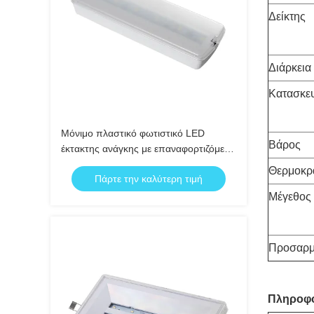
Δείκτης
Διάρκεια
Κατασκε
Μόνιμο πλαστικό φωτιστικό LED
Βάρος
έκτακτης ανάγκης με επαναφορτιζόμενη
μπαταρία, για τοίχο, με αυτονομία 3
Θερμοκρα
Πάρτε την καλύτερη τιμή
ωρών και μπαταρία Ni-Cd, με
βαθμολογία IP20
Μέγεθος
Προσαρ
Πληροφο