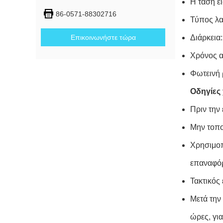
Η τάση 
86-0571-88302716
Τύπος λα
Επικοινωνήστε τώρα
Διάρκεια:
Χρόνος α
Φωτεινή 
Οδηγίες
Πριν την
Μην τοπο
Χρησιμοπ
επαναφόρ
Τακτικός 
Μετά την
ώρες, γι