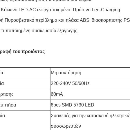
ς:Κόκκινο LED-AC ενεργοποιημένο· Πράσινο Led-Charging
ή:Πυροσβεστικό περίβλημα και πλάκα ABS, διασκορπιστής PS,
 τυποποιημένη συσκευασία εξαγωγής
ραφή του προϊόντος
ία
Μη συντήρηση
ία
220-240V 50/60Hz
ρτισης
60mA
αμπτήρα
6pcs SMD 5730 LED
ρία
Συσκευές για την κατασκευή ηλεκτρικ
συσσωρευτών