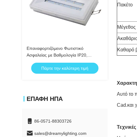
Πακέτο
Μέγεθος 
Ακαθάρι
Επαναφορτιζόμενο Φωτιστικό
Καθαρό 
Ασφαλείας με Βαθμολογία IP20,
Αυτονομία 3 Ωρών και Μπαταρία Ni-Cd
Πάρτε την καλύτερη τιμή
για Ασφαλή Φωτισμό Εκκένωσης
Χαρακτη
Αυτό το 
ΕΠΑΦΉ ΗΠΑ
Cad.και 
86-0571-88303726
Τεχνικέ
sales@dreamylighting.com