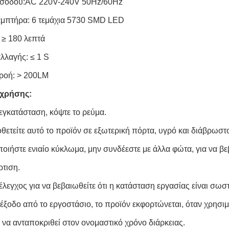
εισόδου:AC 220V-240V 50Hz/60Hz
μπτήρα: 6 τεμάχια 5730 SMD LED
 ≥ 180 λεπτά
λλαγής: ≤ 1 S
ροή: > 200LM
 χρήσης:
 εγκατάσταση, κόψτε το ρεύμα.
θετείτε αυτό το προϊόν σε εξωτερική πόρτα, υγρό και διάβρωστ
οιήστε ενιαίο κύκλωμα, μην συνδέεστε με άλλα φώτα, για να βε
τιση.
έλεγχος για να βεβαιωθείτε ότι η κατάσταση εργασίας είναι σωσ
 έξοδο από το εργοστάσιο, το προϊόν εκφορτώνεται, όταν χρησι
α να ανταποκριθεί στον ονομαστικό χρόνο διάρκειας.