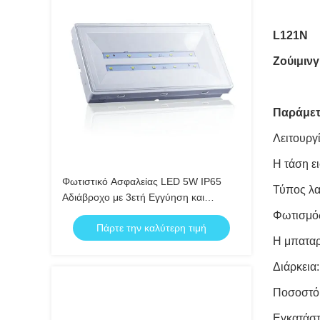
L121N
Ζούιμιν
Παράμετ
Λειτουργ
Η τάση ε
Φωτιστικό Ασφαλείας LED 5W IP65
Τύπος λ
Αδιάβροχο με 3ετή Εγγύηση και
Διάρκεια Ζωής 25000 Ώρες
Φωτισμός
Πάρτε την καλύτερη τιμή
Η μπαταρ
Διάρκεια
Ποσοστό 
Εγκατάστ