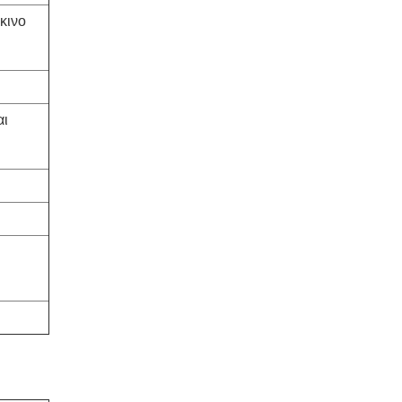
κινο
αι