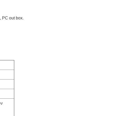
 PC out box.
ών