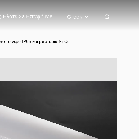
 Ελάτε Σε Επαφή Με
Greek
ό το νερό IP65 και μπαταρία Ni-Cd